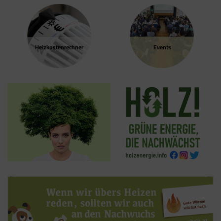
Werbung interessiert sind.
besuchen.
Google Tag Manager
Der Google Tag Manager setzt keine Cookies
Heizkosten­rechner
Events
(im leeren Zustand). Der Tag Manager ist nur
ein "Container", über den Sie u.a. verschiedene
Tracking- und Remarketing-Codes gebündelt
einbauen können. Wenn Sie beispielsweise
Google Analytics über den Tag Manager
einbinden, werden Cookies gesetzt. Diese
Cookies stammen aber von Google Analytics
und nicht vom Tag Manager selbst.