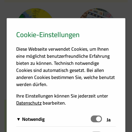
Cookie-Einstellungen
Kontakt
Förder­übersicht
Diese Webseite verwendet Cookies, um Ihnen
eine möglichst benutzerfreundliche Erfahrung
bieten zu können. Technisch notwendige
Cookies sind automatisch gesetzt. Bei allen
anderen Cookies bestimmen Sie, welche benutzt
Heizkosten­rechner
Events
werden dürfen.
Ihre Einstellungen können Sie jederzeit unter
Datenschutz
bearbeiten.
Notwendig
Schalten
Ja
Diese Cookies sind für das Funktionieren der Website