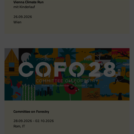
Vienna Climate Run
mit Kinderlauf
Google Tag Manager
Der Google Tag Manager setzt keine Cookies
26.09.2026
(im leeren Zustand). Der Tag Manager ist nur
Wien
ein "Container", über den Sie u.a. verschiedene
Tracking- und Remarketing-Codes gebündelt
einbauen können. Wenn Sie beispielsweise
Google Analytics über den Tag Manager
einbinden, werden Cookies gesetzt. Diese
Cookies stammen aber von Google Analytics
und nicht vom Tag Manager selbst.
Committee on Forestry
28.09.2026 - 02.10.2026
Rom, IT