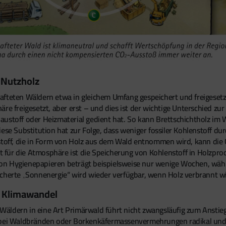
 Nutzholz
afteten Wäldern etwa in gleichem Umfang gespeichert und freigesetz
re freigesetzt, aber erst – und dies ist der wichtige Unterschied zur
ustoff oder Heizmaterial gedient hat. So kann Brettschichtholz im W
ese Substitution hat zur Folge, dass weniger fossiler Kohlenstoff du
enstoff, die in Form von Holz aus dem Wald entnommen wird, kann d
kt für die Atmosphäre ist die Speicherung von Kohlenstoff in Holzpro
on Hygienepapieren beträgt beispielsweise nur wenige Wochen, wäh
icherte „Sonnenergie“ wird wieder verfügbar, wenn Holz verbrannt wi
m Klimawandel
äldern in eine Art Primärwald führt nicht zwangsläufig zum Anstieg
 bei Waldbränden oder Borkenkäfermassenvermehrungen radikal und ü