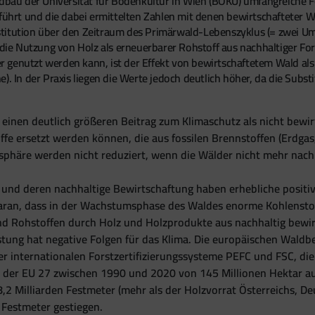
ldbau der Universität für Bodenkultur in Wien (BOKU) umfangreiche 
rt und die dabei ermittelten Zahlen mit denen bewirtschafteter Wal
stitution über den Zeitraum des Primärwald-Lebenszyklus (= zwei U
 die Nutzung von Holz als erneuerbarer Rohstoff aus nachhaltiger For
ger genutzt werden kann, ist der Effekt von bewirtschaftetem Wald al
. In der Praxis liegen die Werte jedoch deutlich höher, da die Substi
 einen deutlich größeren Beitrag zum Klimaschutz als nicht bewir
e ersetzt werden können, die aus fossilen Brennstoffen (Erdgas,
häre werden nicht reduziert, wenn die Wälder nicht mehr nachha
 und deren nachhaltige Bewirtschaftung haben erhebliche positiv
 daran, dass in der Wachstumsphase des Waldes enorme Kohlenst
nd Rohstoffen durch Holz und Holzprodukte aus nachhaltig bewi
tung hat negative Folgen für das Klima. Die europäischen Wald
er internationalen Forstzertifizierungssysteme PEFC und FSC, di
 in der EU 27 zwischen 1990 und 2020 von 145 Millionen Hektar 
 8,2 Milliarden Festmeter (mehr als der Holzvorrat Österreichs, 
Festmeter gestiegen.