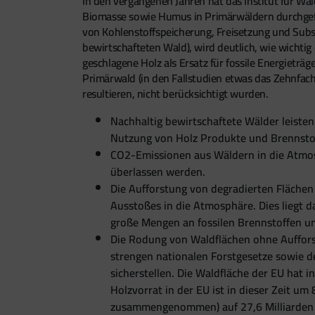
In den vergangenen Jahren hat das Institut für Wa
Biomasse sowie Humus in Primärwäldern durchgefüh
von Kohlenstoffspeicherung, Freisetzung und Sub
bewirtschafteten Wald), wird deutlich, wie wichtig
geschlagene Holz als Ersatz für fossile Energieträ
Primärwald (in den Fallstudien etwas das Zehnfache)
resultieren, nicht berücksichtigt wurden.
Nachhaltig bewirtschaftete Wälder leisten
Nutzung von Holz Produkte und Brennstoff
CO2-Emissionen aus Wäldern in die Atmosp
überlassen werden.
Die Aufforstung von degradierten Flächen
Ausstoßes in die Atmosphäre. Dies liegt
große Mengen an fossilen Brennstoffen u
Die Rodung von Waldflächen ohne Auffors
strengen nationalen Forstgesetze sowie d
sicherstellen. Die Waldfläche der EU hat
Holzvorrat in der EU ist in dieser Zeit um
zusammengenommen) auf 27,6 Milliarden 