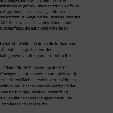
Forschungen mit ober- und unterirdischer
dflächen verglichen. Bilanziert man die Effekte
mschlagsphasen in einem vergleichbaren
stwirtschaft ist: Aufgrund der Tatsache, dass das
s CO2-Senke um ein Vielfaches höher als bei
tutionseffekte, die aus diesen Materialien
tschaftete Wälder, da durch die kaskadische
 Öl, Kohle) hergestellt wurden.
ltig bewirtschaftet, sondern sich selbst
e Effekte für die Reduzierung des CO2-
offmengen gebunden werden und gleichzeitig
rtschafteten Flächen ersetzt werden können.
bestände und -flächen wachsen aufgrund der
e eine nachhaltige Waldbewirtschaftung
auf 159 Millionen Hektar zugenommen. Der
Deutschlands und Frankreichs