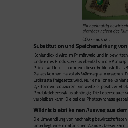
CO2-Haushalt
Substitution und Speicherwirkung von
Kohlendioxid wird im Primärwald und in bewirtsch
Ende eines Produktzyklus ebenfalls in die Atmosphä
Primärwäldern – nachdem dieser Kohlenstoff als Ba
Pellets können Heizöl als Wärmequelle ersetzen. Di
Erdkruste freigesetzt wird. Nur eine Tonne Kohl
2,7 Tonnen reduzieren. Ein weiterer positiver Effe
Produktlebenszyklus abhängig. Die Lebensdauer v
verbleiben kann. Die bei der Photosynthese gespe
Wildnis bietet keinen Ausweg aus de
Die Umwandlung von nachhaltig bewirtschafteten W
unterliegt einem natürlichen Wandel. Dieser kann