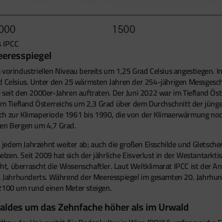
s IPCC
eresspiegel
 vorindustriellen Niveau bereits um 1,25 Grad Celsius angestiegen. 
d Celsius. Unter den 25 wärmsten Jahren der 254-jährigen Messgesch
 seit den 2000er-Jahren auftraten. Der Juni 2022 war im Tiefland Öst
 im Tiefland Österreichs um 2,3 Grad über dem Durchschnitt der jüng
h zur Klimaperiode 1961 bis 1990, die von der Klimaerwärmung noch n
den Bergen um 4,7 Grad.
jedem Jahrzehnt weiter ab; auch die großen Eisschilde und Gletsch
en. Seit 2009 hat sich der jährliche Eisverlust in der Westantarktis
eht, überrascht die Wissenschaftler. Laut Weltklimarat IPCC ist der A
0. Jahrhunderts. Während der Meeresspiegel im gesamten 20. Jahrhun
 2100 um rund einen Meter steigen.
aldes um das Zehnfache höher als im Urwald