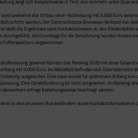
tung zeigt sich beispielsweise in Tirol, das nunmehr unter Quarantä
 wird weiterhin der Einbau einer Holzheizung mit 5.000 Euro seitens
tlich erhöht werden. Der Österreichische Biomasse-Verband hat des
 stellt die Ergebnisse samt Kontaktadressen zu den Förderstellen on
ts durchgeführt. Als Grundlage für die Berechnung wurden Kosten vo
nes Pufferspeichers angenommen.
ndesförderung gewinnt Kärnten das Ranking 2020 mit einer Gesamtsu
arlberg mit 9.000 Euro. Im Mittelfeld befinden sich Oberösterreich (8
e Förderung ausgelaufen. Eine neue wurde für spätestens Anfang Juni
anierung. Eine Direktförderung ist nicht vorgesehen. Im Ranking s
Förderwerbern erfragt beziehungsweise beantragt werden.
ysteme zu den einzelnen Bundesländern sowie Kontaktinformationen d