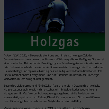
(Wien, 16.04.2020) –
Bioenergie steht uns auch in der schwierigen Zeit der
Coronakrise als sichere heimische Strom- und Wärmequelle zur Verfügung. Sie leistet
einen wertvollen Beitrag bei der Bewältigung von Schadereignissen, wie Windwürfen
oder Borkenkäferschäden sowie bei der Klimawandelanpassung in der Forstwirtschaft.
Die nachhaltige und regionale Nutzung des vielseitig verwendbaren Rohstoffes Holz
ist ein internationales Erfolgsmodell und hat Österreich im Bereich der Bioenergie
weltweit zum Technologieführer gemacht.
Besonders vielversprechend für die Zukunft erscheint die in Österreich entwickelte
Holzvergasungstechnologie – daher steht sie im Mittelpunkt der Webkonferenz
Holzgas am 19. Mai. Von der Holzvergasung ausgehend ist die Produktion von
Wasserstoff, synthetischem Erdgas, Diesel, Kerosin, aber auch Strom und ­Wärme
bzw. Kälte möglich – die technischen Möglichkeiten sind vielfältig.
Renaissance einer mehr als 200 Jahre alten Technologie