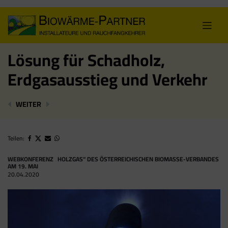
Skip
to
content
Lösung für Schadholz,
Erdgasausstieg und Verkehr
MIT BIOENERGIEPAKET AUS DER CORONA- UND KLIMA
„RAUS AUS DEM ÖL“-BONUS AUF 100 MIO. 
WEITER
Teilen:
WEBKONFERENZ „HOLZGAS“ DES ÖSTERREICHISCHEN BIOMASSE-VERBANDES
AM 19. MAI
20.04.2020