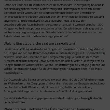
Schon seit Ende des 18. Jahrhunderts ist die Methode der Holzvergasung bekannt. In
den Nachkriegsjahren wurden Kraftfahrzeuge mit Holzvergasern betrieben, die mit
Brennholz befüllt waren. Seit der Jahrtausendwende haben sich Entwickler in
innovativen österreichischen und deutschen Unternehmen der Technologie verstärkt
angenommen und sie maßgeblich vorangetrieben. Hersteller aus dem
deutschsprachigen Raum haben im vergangenen Jahrzehnt weltweit beinahe 1.300
Holzgas-Kraftwärmekopplungsanlagen installiert. Derzeit drängen sich aufgrund der
im Regierungsprogramm geplanten Dekarbonisierung des Verkehrssektors und des
Erdgasnetzes verstärkt weitere Nutzungsoptionen auf.
Welche Einsatzbereiche sind am sinnvollsten?
Bei der Veranstaltung werden die vielfältigen Technologien und Einsatzmöglichkeiten
für Holzgas von den Top-Branchenexperten in Österreich vorgestellt. Eine hochkarätig
besetzte Runde von ExpertInnen aus Energieversorgung, Verkehr, Wissenschaft,
Klimaschutzministerium und Umweltverbänden diskutiert, welche Einsatzgebiete für
Holzgas priorisiert werden sollten, welche Rohstoffmengen zur Verfügung stehen und
welche Rahmenbedingungen für die Umsetzung von Holzgasprojekten in die Praxis
notwendig sind.
Der Österreichische Biomasse-Verband erwartet etwa 150 bis 200 TeilnehmerInnen
zur Webkonferenz. Als Zielgruppen sind vor allem Vertreter der Energiebranche, Land-
und Forstwirtschaft, Wissenschaft, Umweltschutz, Politik und Verwaltung,
Bildungseinrichtungen sowie die interessierte Öffentlichkeit angesprochen.
Das detaillierte Veranstaltungsprogramm und die Anmeldung zur Tagung finden Sie
unter
diesem Link
.
Webkonferenz „Holzgas“ des Österreichischen Biomasse-