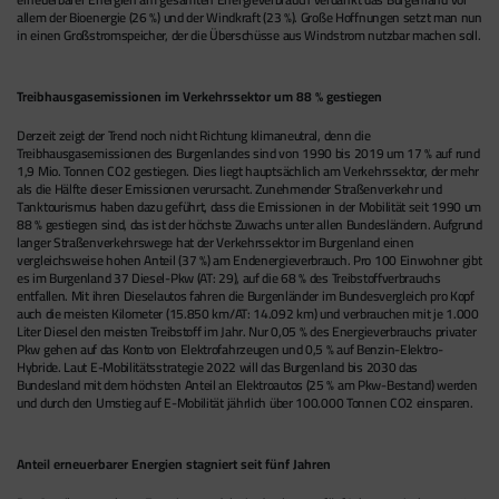
allem der Bioenergie (26 %) und der Windkraft (23 %). Große Hoffnungen setzt man nun
in einen Großstromspeicher, der die Überschüsse aus Windstrom nutzbar machen soll.
Treibhausgasemissionen im Verkehrssektor um 88 % gestiegen
Derzeit zeigt der Trend noch nicht Richtung klimaneutral, denn die
Treibhausgasemissionen des Burgenlandes sind von 1990 bis 2019 um 17 % auf rund
1,9 Mio. Tonnen CO2 gestiegen. Dies liegt hauptsächlich am Verkehrssektor, der mehr
als die Hälfte dieser Emissionen verursacht. Zunehmender Straßenverkehr und
Tanktourismus haben dazu geführt, dass die Emissionen in der Mobilität seit 1990 um
88 % gestiegen sind, das ist der höchste Zuwachs unter allen Bundesländern. Aufgrund
langer Straßenverkehrswege hat der Verkehrssektor im Burgenland einen
vergleichsweise hohen Anteil (37 %) am Endenergieverbrauch. Pro 100 Einwohner gibt
es im Burgenland 37 Diesel-Pkw (AT: 29), auf die 68 % des Treibstoffverbrauchs
entfallen. Mit ihren Dieselautos fahren die Burgenländer im Bundesvergleich pro Kopf
auch die meisten Kilometer (15.850 km/AT: 14.092 km) und verbrauchen mit je 1.000
Liter Diesel den meisten Treibstoff im Jahr. Nur 0,05 % des Energieverbrauchs privater
Pkw gehen auf das Konto von Elektrofahrzeugen und 0,5 % auf Benzin-Elektro-
Hybride. Laut E-Mobilitätsstrategie 2022 will das Burgenland bis 2030 das
Bundesland mit dem höchsten Anteil an Elektroautos (25 % am Pkw-Bestand) werden
und durch den Umstieg auf E-Mobilität jährlich über 100.000 Tonnen CO2 einsparen.
Anteil erneuerbarer Energien stagniert seit fünf Jahren