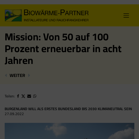
Skip
to
content
Mission: Von 50 auf 100
Prozent erneuerbar in acht
Jahren
TIROL MIT 100 % ÖKOSTROM AUF HALBEM WEG ZUR 
STEIRISCHE ENERGIEWENDE GELINGT NUR M
WEITER
Teilen:
BURGENLAND WILL ALS ERSTES BUNDESLAND BIS 2030 KLIMANEUTRAL SEIN
27.09.2022