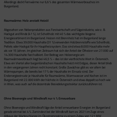
Allerdings deckt Fernwärme nur 6,6 % des gesamten Wärmeverbrauches im
Burgenland.
Raumwärme: Holz anstatt Heizöl
Abgesehen von Nebenprodukten aus Forstwirtschaft und Sägeindustrie, wie z. B.
Hackgut und Rinde (41 %), ist Scheitholz mit 40 % das wichtigste biogene
Energiesortiment im Burgenland. Heizen mit Brennholz hat im Burgenland lange
Tradition. Etwa 39.000 Haushalte (31 %) verwenden Holzbrennstoffe wie Scheitholz,
Pellets oder Hackgut für ihr Hauptheizsystem. Das sind etwa 8.000 Haushalte mehr
als vor 15 Jahren. Im gleichen Zeitraum hat sich der Anteil der Ölheizer von 27.000 auf
14.300 Haushalte fast halbiert. Der Beitrag von Holzenergie am
Raumwärmeverbrauch liegt bei 46,5 % – das ist der vierthöchste Wert in Österreich.
Etwa ein Viertel aller burgenländischen Haushalte heizt mit Erdgas, dieser Anteil blieb
in den vergangenen Jahren recht konstant. Große Zuwächse gibt es vor allem bei
Wärmepumpen, die bereits bei 17 % der Haushalte im Einsatz sind. Der
Endenergieeinsatz je Haushalte für Raumwärme, Warmwasser und Kochen ist im
Burgenland mit 22.000 kWh der höchste in Österreich und etwa doppelt so hoch wie
in Wien, was auch auf die dezentrale Besiedelungsstruktur zurückzuführen ist.
Ohne Bioenergie und Windkraft nur 4 % Erneuerbare
Ohne Bioenergie und Windkraft läge der Anteil erneuerbarer Energien im Burgenland
gerade einmal bei 4 %. Zumindest bei der Windkraft kam es 2021 im Zuge eines
Abbaus der Warteschlange im Ökostromregime zu einem Zubau von 121 MW