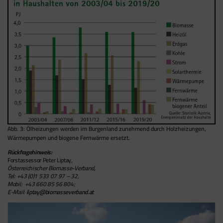
besuchen.
Google Tag Manager
Der Google Tag Manager setzt keine Cookies
(im leeren Zustand). Der Tag Manager ist nur
ein "Container", über den Sie u.a. verschiedene
Tracking- und Remarketing-Codes gebündelt
einbauen können. Wenn Sie beispielsweise
Google Analytics über den Tag Manager
einbinden, werden Cookies gesetzt. Diese
Cookies stammen aber von Google Analytics
Abb. 3: Ölheizungen werden im Burgenland zunehmend durch Holzheizungen,
und nicht vom Tag Manager selbst.
Wärmepumpen und biogene Fernwärme ersetzt.
Rückfragehinweis:
Forstassessor Peter Liptay,
Österreichischer Biomasse-Verband,
Tel: +43 (0)1 533 07 97 – 32,
Mobil:
+43
660 85 56 804;
E-Mail:
liptay@biomasseverband.at