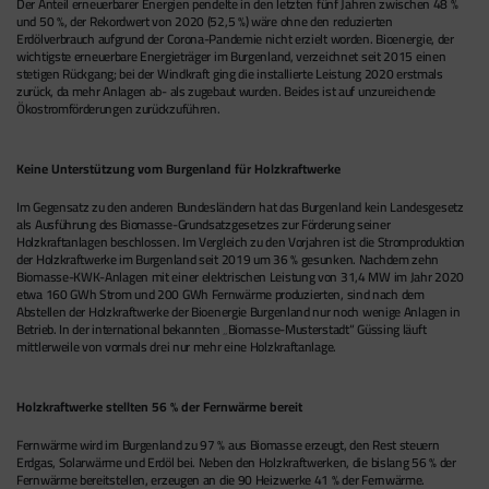
Der Anteil erneuerbarer Energien pendelte in den letzten fünf Jahren zwischen 48 %
und 50 %, der Rekordwert von 2020 (52,5 %) wäre ohne den reduzierten
Erdölverbrauch aufgrund der Corona-Pandemie nicht erzielt worden. Bioenergie, der
wichtigste erneuerbare Energieträger im Burgenland, verzeichnet seit 2015 einen
stetigen Rückgang; bei der Windkraft ging die installierte Leistung 2020 erstmals
zurück, da mehr Anlagen ab- als zugebaut wurden. Beides ist auf unzureichende
Ökostromförderungen zurückzuführen.
Keine Unterstützung vom Burgenland für Holzkraftwerke
Im Gegensatz zu den anderen Bundesländern hat das Burgenland kein Landesgesetz
als Ausführung des Biomasse-Grundsatzgesetzes zur Förderung seiner
Holzkraftanlagen beschlossen. Im Vergleich zu den Vorjahren ist die Stromproduktion
der Holzkraftwerke im Burgenland seit 2019 um 36 % gesunken. Nachdem zehn
Biomasse-KWK-Anlagen mit einer elektrischen Leistung von 31,4 MW im Jahr 2020
etwa 160 GWh Strom und 200 GWh Fernwärme produzierten, sind nach dem
Abstellen der Holzkraftwerke der Bioenergie Burgenland nur noch wenige Anlagen in
Betrieb. In der international bekannten „Biomasse-Musterstadt“ Güssing läuft
mittlerweile von vormals drei nur mehr eine Holzkraftanlage.
Holzkraftwerke stellten 56 % der Fernwärme bereit
Fernwärme wird im Burgenland zu 97 % aus Biomasse erzeugt, den Rest steuern
Erdgas, Solarwärme und Erdöl bei. Neben den Holzkraftwerken, die bislang 56 % der
Fernwärme bereitstellen, erzeugen an die 90 Heizwerke 41 % der Fernwärme.