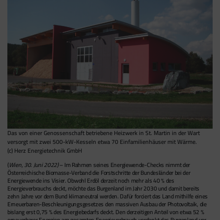
Das von einer Genossenschaft betriebene Heizwerk in St. Martin in der Wart
versorgt mit zwei 500-kW-Kesseln etwa 70 Einfamilienhäuser mit Wärme.
(c) Herz Energietechnik GmbH
(
Wien, 30. Juni 2022)
– Im Rahmen seines Energiewende-Checks nimmt der
Österreichische Biomasse-Verband die Forstschritte der Bundesländer bei der
Energiewende ins Visier. Obwohl Erdöl derzeit noch mehr als 40 % des
Energieverbrauchs deckt, möchte das Burgenland im Jahr 2030 und damit bereits
zehn Jahre vor dem Bund klimaneutral werden. Dafür forciert das Land mithilfe eines
Erneuerbaren-Beschleunigungsgesetzes den massiven Ausbau der Photovoltaik, die
bislang erst 0,75 % des Energiebedarfs deckt. Den derzeitigen Anteil von etwa 52 %
erneuerbarer Energien am gesamten Energieverbrauch verdankt das Burgenland vor