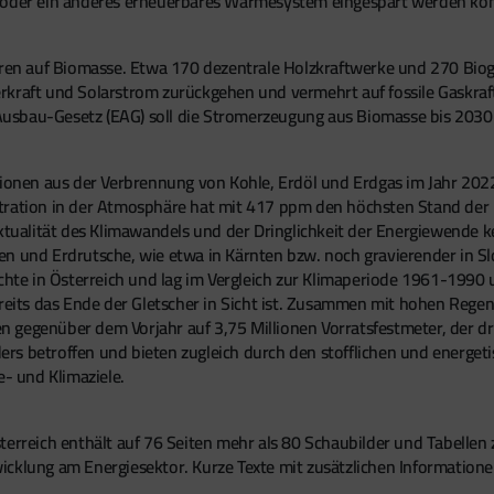
g oder ein anderes erneuerbares Wärmesystem eingespart werden k
n auf Biomasse. Etwa 170 dezentrale Holzkraftwerke und 270 Biogas
erkraft und Solarstrom zurückgehen und vermehrt auf fossile Gask
Ausbau-Gesetz (EAG) soll die Stromerzeugung aus Biomasse bis 203
ionen aus der Verbrennung von Kohle, Erdöl und Erdgas im Jahr 20
ration in der Atmosphäre hat mit 417 ppm den höchsten Stand der le
alität des Klimawandels und der Dringlichkeit der Energiewende kei
en und Erdrutsche, wie etwa in Kärnten bzw. noch gravierender in S
e in Österreich und lag im Vergleich zur Klimaperiode 1961-1990 u
reits das Ende der Gletscher in Sicht ist. Zusammen mit hohen Regen
gegenüber dem Vorjahr auf 3,75 Millionen Vorratsfestmeter, der drit
rs betroffen und bieten zugleich durch den stofflichen und energe
e- und Klimaziele.
terreich enthält auf 76 Seiten mehr als 80 Schaubilder und Tabellen
icklung am Energiesektor. Kurze Texte mit zusätzlichen Information