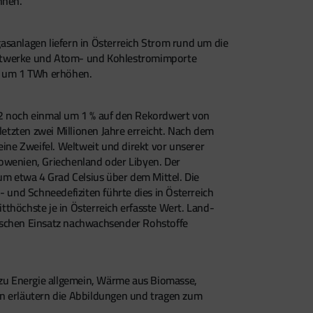
önnen.
anlagen liefern in Österreich Strom rund um die
raftwerke und Atom- und Kohlestromimporte
0 um 1 TWh erhöhen.
22 noch einmal um 1 % auf den Rekordwert von
tzten zwei Millionen Jahre erreicht. Nach dem
ne Zweifel. Weltweit und direkt vor unserer
lowenien, Griechenland oder Libyen. Der
m etwa 4 Grad Celsius über dem Mittel. Die
- und Schneedefiziten führte dies in Österreich
thöchste je in Österreich erfasste Wert. Land-
tischen Einsatz nachwachsender Rohstoffe
 zu Energie allgemein, Wärme aus Biomasse,
en erläutern die Abbildungen und tragen zum