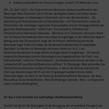
Außenhandelsdefizit für fossile Energien erreicht 20 Milliarden Euro
(PA_20. April 2023)
– Der Österreichische Biomasse-Verband veröffentlicht den
Bioenergie-Atlas Österreich 2023 mit den wichtigsten Daten und Fakten sowie
Projektreportagen zur Bioenergie in Österreich und in den Bundesländern. „Die
Darstellung der Biomassebranche auf Bundesländer- und Themenkarten sowie die
Präsentation der vielseitigen regionalen Praxisprojekte sind ein Vorzeigeschild für den
gesamten Bioenergiesektor“, erklärt Franz Titschenbacher, Präsident des
Österreichischen Biomasse-Verbandes. „Biomasse ist in Österreich mit einem Anteil
von 55 Prozent der bedeutendste erneuerbare Energieträger, in der Steiermark liegt ihr
Beitrag unter den Erneuerbaren sogar bei 70 Prozent. Mittelfristig könnte die
Bioenergie sogar Erdöl und Erdgas als bundesweit bedeutendster Energieträger
überholen“. In Kärnten ist Bioenergie mit einem Anteil von 34,5 % am
Bruttoinlandsverbrauch Energie bereits meistgenutzter Energieträger. „Die derzeit
eingesetzte Bioenergie stammt überwiegend aus Koppelprodukten der Forst- und
Holzwirtschaft“, informiert Titschenbacher. „Die Bioökonomie könnte vor allem in der
Landwirtschaft neue Reststoffpotenziale eröffnen.“ Im Bioenergie-Atlas präsentiert der
Österreichische Biomasse-Verband Szenarien, in denen der Biomasseeinsatz bis
2045 von derzeit knapp 250 PJ auf 450 PJ gesteigert werden könnte. Große
Potenziale liegen vor allem in der Nutzung landwirtschaftlicher Biomasse, wie etwa
Miscanthus, Kurzumtriebsflächen, Wirtschaftsdünger, Getreide-, Mais- und Rapsstroh
sowie Landschaftspflegeheu.
EU-Top 5 sind Vorreiter bei nachhaltiger Waldbewirtschaftung
Kürzlich hat die EU die Zielvorgabe für die Erzeugung von erneuerbarer Energie in der