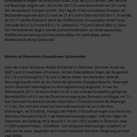
Erneuerbare-Energien-Richtlinie (RED III) bis 2030 auf 42,5 % erhöht. Dies wird nur
mit Bioenergie möglich sein, die im Jahr 2021 EU-weit einen Anteil von 59 % unter
den erneuerbaren Energien erzielte. 2021 lag der Anteil erneuerbarer Energien am
Bruttoendenergieverbrauch EU-weit bei 21,8 % und in Österreich bei 36,4 %. Innerhalb
der EU 27 erzielte Österreich damit den fünfthöchsten Erneuerbaren-Anteil hinter
Schweden (62,6 %), Finnland (43,1 %), Lettland (42,1 %) und Estland (38,0 %). Diese
fünf Vorreiterländer zeigen, wie die positive Kombination von Bioenergieausbau,
Waldflächenausweitung und Holzvorratsaufbau mit nachhaltiger, aktiver
Waldbewirtschaftung funktioniert.
Kärnten ist Österreichs Erneuerbaren-Spitzenreiter
Dank des hohen Biomasse-Anteils ist Kärnten in Österreich mit einem Anteil von
58,8 % auch Erneuerbaren-Champion. Auf den Podestplätzen folgen das Burgenland
(53,1 %) und Salzburg (52,7 %); auch in diesen beiden Bundesländern deckt die
Bioenergie jeweils mehr als ein Viertel des gesamten Energieverbrauchs. Bioenergie
wird in Österreich überwiegend zur Wärmegewinnung eingesetzt. So war der
Wärmemarkt 2021 mit einem Anteil von 84 % das zentrale Einsatzfeld, gefolgt von
Biotreibstoffen mit 9 % und der Ökostromerzeugung aus Biomasse und Biogas mit 7 %.
Zum Raumwärmeverbrauch privater Haushalte in Österreich steuert die Bioenergie
41 % bei. Den höchsten Anteil am Raumwärmeeinsatz hat sie in Kärntner
Wohnungen, wo Scheitholz, Hackgut oder Pellets in Einzelfeuerungen zusammen mit
Biomasse-Fernwärme für 62 % der Raumwärmeenergie sorgen. Dahinter folgen die
Steiermark und Salzburg mit je etwa 49 %. Im Jahr 2022 wurden in Österreich etwa
31.000 moderne Pellets-, Scheitholz- und Hackgutzentralheizungen installiert, so
viele wie nie zuvor. Gegenüber dem Vorjahr entspricht dies einer Steigerung um rund
zwei Drittel.