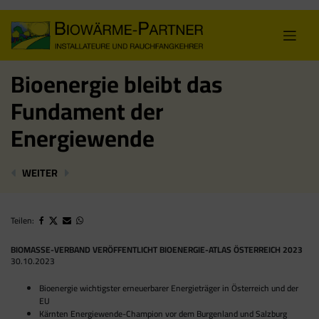
Skip
to
content
Bioenergie bleibt das
Fundament der
Energiewende
BIOMASSE-VERBAND PRÄSENTIERT BASISDATEN BIO
KLEIN, ABER OHO – PELLETS : PRODUKTION
WEITER
Teilen:
BIOMASSE-VERBAND VERÖFFENTLICHT BIOENERGIE-ATLAS ÖSTERREICH 2023
30.10.2023
Bioenergie wichtigster erneuerbarer Energieträger in Österreich und der
EU
Kärnten Energiewende-Champion vor dem Burgenland und Salzburg