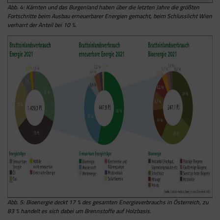
oder in Mailings zu präsentieren.
Daten umfassen die Anzahl der Besucher, ihre
Abb. 4: Kärnten und das Burgenland haben über die letzten Jahre die größten
am wahrscheinlichsten an einer solchen
Fortschritte beim Ausbau erneuerbarer Energien gemacht, beim Schlusslicht Wien
Quelle und die Seiten, die sie anonym
Werbung interessiert sind.
verharrt der Anteil bei 10 %.
besuchen.
Google Tag Manager
Der Google Tag Manager setzt keine Cookies
(im leeren Zustand). Der Tag Manager ist nur
ein "Container", über den Sie u.a. verschiedene
Tracking- und Remarketing-Codes gebündelt
einbauen können. Wenn Sie beispielsweise
Google Analytics über den Tag Manager
einbinden, werden Cookies gesetzt. Diese
Cookies stammen aber von Google Analytics
und nicht vom Tag Manager selbst.
Abb. 5: Bioenergie deckt 17 % des gesamten Energieverbrauchs in Österreich, zu
83 % handelt es sich dabei um Brennstoffe auf Holzbasis.