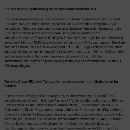
Größere Wohnungsflächen gleichen Kesseltauscheffekte aus
Die Treibhausgasemissionen aus Gebäuden in Österreich sind zwischen 1990 und
2021 um 30 % gesunken. Allerdings ist seit 2014 wieder ein Anstieg um 17 % zu
verzeichnen. Einsparungen durch verbesserte Energieeffizienz der Gebäude und die
Umrüstung von fossilen auf erneuerbare Heizsysteme werden durch
emissionserhöhende Faktoren überlagert. So hat der Endenergieeinsatz in Gebäuden
zwischen 1990 und 2020 trotz wärmerer Witterung um 19 % zugenommen. Dies liegt
zum einen daran, dass die Bevölkerung seit 1990 um 16 % gewachsen ist. Vor allem
aber hat sich bundesweit die Anzahl der Hauptwohnsitze von 1990 bis 2020 um 36 %
und die gesamte Nutzfläche der Hauptwohnsitze um 50 % erhöht. Die
2
durchschnittliche Nutzfläche pro Wohnung ist im Vergleichszeitraum von 90 m
auf
2
100 m
gestiegen.
Trend zu Diesel-SUV und Tanktourismus verursachen hohe Emissionen im
Verkehr
Den stärksten Anstieg der Treibhausgasemissionen zwischen 1990 und 2021
verzeichnet der Verkehr mit einem Plus von 57 %. Der Straßenverkehr ist für 99 % der
Emissionen aus dem Verkehrssektor verantwortlich (60 % Personenverkehr, 40 %
Güterverkehr). Diesel-Pkw verursachen rund 68 % der Emissionen des Pkw-Verkehrs.
Etwa ein Viertel der Treibhausgasemissionen aus dem Straßenverkehr geht als Folge
der niedrigen Besteuerung von Diesel auf den Tanktourismus zurück. Mit 2,3 Tonnen
CO
pro Kopf verursacht der Straßenverkehr in Österreich im Verhältnis zur
2
Bevölkerungszahl den zweithöchsten Treibhausgasausstoß in der EU. Ende 2022