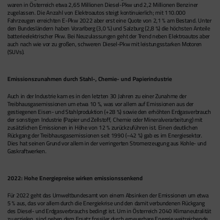
waren in Österreich etwa 2,65 Millionen Diesel-Pkw und 2,2 Millionen Benziner
zugelassen. Die Anzahl von Elektroautos steigt kontinuierlich; mit 110.000
Fahrzeugen erreichten E-Pkw 2022 aber erst eine Quote von 2,1 % am Bestand. Unter
den Bundesländern haben Vorarlberg (3,0 %) und Salzburg (2,8 %) die höchsten Anteile
batterieelektrischer Pkw. Bei Neuzulassungen geht der Trend neben Elektroautos aber
auch nach wie vor zu großen, schweren Diesel-Pkw mit leistungsstarken Motoren
(SUVs).
Emissionszunahmen durch Stahl-, Chemie- und Papierindustrie
Auch in der Industrie kam es in den letzten 30 Jahren zu einer Zunahme der
Treibhausgasemissionen um etwa 10 %, was vor allem auf Emissionen aus der
gestiegenen Eisen- und Stahlproduktion (+28 %) sowie den erhöhten Erdgasverbrauch
der sonstigen Industrie (Papier und Zellstoff, Chemie oder Mineralverarbeitung) mit
zusätzlichen Emissionen in Höhe von 12 % zurückzuführen ist. Einen deutlichen
Rückgang der Treibhausgasemissionen seit 1990 (–42 %) gab es im Energiesektor.
Dies hat seinen Grund vor allem in der verringerten Stromerzeugung aus Kohle- und
Gaskraftwerken.
2022: Hohe Energiepreise wirken emissionssenkend
Für 2022 geht das Umweltbundesamt von einem Absinken der Emissionen um etwa
5 % aus, das vor allem durch die Energiekrise und den damit verbundenen Rückgang
des Diesel- und Erdgasverbrauchs bedingt ist. Um in Österreich 2040 Klimaneutralität
zu erzielen, sind neben dem Ersatz fossiler durch erneuerbare Energie weitreichende