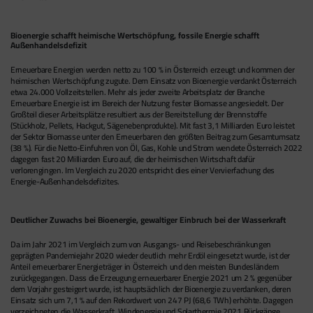
Bioenergie schafft heimische Wertschöpfung, fossile Energie schafft
Außenhandelsdefizit
Erneuerbare Energien werden netto zu 100 % in Österreich erzeugt und kommen der
heimischen Wertschöpfung zugute. Dem Einsatz von Bioenergie verdankt Österreich
etwa 24.000 Vollzeitstellen. Mehr als jeder zweite Arbeitsplatz der Branche
Erneuerbare Energie ist im Bereich der Nutzung fester Biomasse angesiedelt. Der
Großteil dieser Arbeitsplätze resultiert aus der Bereitstellung der Brennstoffe
(Stückholz, Pellets, Hackgut, Sägenebenprodukte). Mit fast 3,1 Milliarden Euro leistet
der Sektor Biomasse unter den Erneuerbaren den größten Beitrag zum Gesamtumsatz
(38 %). Für die Netto-Einfuhren von Öl, Gas, Kohle und Strom wendete Österreich 2022
dagegen fast 20 Milliarden Euro auf, die der heimischen Wirtschaft dafür
verlorengingen. Im Vergleich zu 2020 entspricht dies einer Vervierfachung des
Energie-Außenhandelsdefizites.
Deutlicher Zuwachs bei Bioenergie, gewaltiger Einbruch bei der Wasserkraft
Da im Jahr 2021 im Vergleich zum von Ausgangs- und Reisebeschränkungen
geprägten Pandemiejahr 2020 wieder deutlich mehr Erdöl eingesetzt wurde, ist der
Anteil erneuerbarer Energieträger in Österreich und den meisten Bundesländern
zurückgegangen. Dass die Erzeugung erneuerbarer Energie 2021 um 2 % gegenüber
dem Vorjahr gesteigert wurde, ist hauptsächlich der Bioenergie zu verdanken, deren
Einsatz sich um 7,1 % auf den Rekordwert von 247 PJ (68,6 TWh) erhöhte. Dagegen
verzeichneten die Wasserkraft, Windenergie und Solarthermie 2021 Rückgänge.