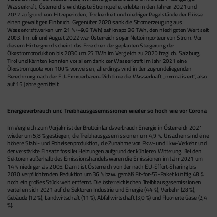
Wasserkraft, Österreichs wichtigste Stromquelle, erlebte in den Jahren 2021 und
2022 aufgrund von Hitzeperioden, Trockenheit und niedriger Pegelstände der Flüsse
einen gewaltigen Einbruch. Gegenüber 2020 sank die Stromerzeugung aus
Wasserkraftwerken um 21 % (–9,6 TWh) auf knapp 36 TWh, den niedrigsten Wert seit
2003. Im Juli und August 2022 war Österreich sogar Nettoimporteur von Strom. Vor
diesem Hintergrund scheint das Erreichen der geplanten Steigerung der
Ökostromproduktion bis 2030 um 27 TWh im Vergleich zu 2020 fraglich. Salzburg,
Tirol und Kärnten konnten vor allem dank der Wasserkraft im Jahr 2021 eine
Ökostromquote von 100 % vorweisen, allerdings wird in der zugrundeliegenden
Berechnung nach der EU-Erneuerbaren-Richtlinie die Wasserkraft „normalisiert“, also
auf 15 Jahre gemittelt.
Energieverbrauch und Treibhausgasemissionen wieder so hoch wie vor Corona
Im Vergleich zum Vorjahr ist der Bruttoinlandsverbrauch Energie in Österreich 2021
wieder um 5,8 % gestiegen, die Treibhausgasemissionen um 4,9 %. Ursachen sind eine
höhere Stahl- und Roheisenproduktion, die Zunahme von Pkw- und Lkw-Verkehr und
der verstärkte Einsatz fossiler Heizungen aufgrund der kühleren Witterung. Bei den
Sektoren außerhalb des Emissionshandels waren die Emissionen im Jahr 2021 um
14 % niedriger als 2005. Damit ist Österreich von der nach EU-Effort-Sharing bis
2030 verpflichtenden Reduktion um 36 % bzw. gemäß Fit-for-55-Paket künftig 48 %
noch ein großes Stück weit entfernt. Die österreichischen Treibhausgasemissionen
verteilen sich 2021 auf die Sektoren Industrie und Energie (44 %), Verkehr (28 %),
Gebäude (12 %), Landwirtschaft (11 %), Abfallwirtschaft (3,0 %) und Fluorierte Gase (2,4
%).