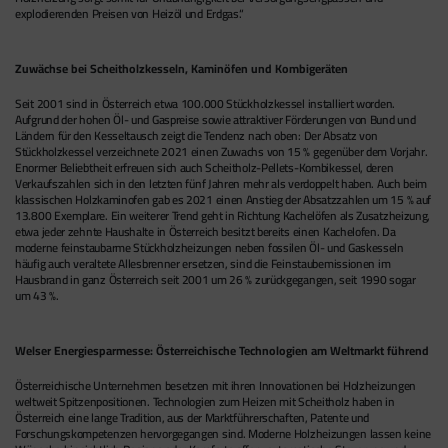
explodierenden Preisen von Heizöl und Erdgas.“
Zuwächse bei Scheitholzkesseln, Kaminöfen und Kombigeräten
Seit 2001 sind in Österreich etwa 100.000 Stückholzkessel installiert worden.
Aufgrund der hohen Öl- und Gaspreise sowie attraktiver Förderungen von Bund und
Ländern für den Kesseltausch zeigt die Tendenz nach oben: Der Absatz von
Stückholzkessel verzeichnete 2021 einen Zuwachs von 15 % gegenüber dem Vorjahr.
Enormer Beliebtheit erfreuen sich auch Scheitholz-Pellets-Kombikessel, deren
Verkaufszahlen sich in den letzten fünf Jahren mehr als verdoppelt haben. Auch beim
klassischen Holzkaminofen gab es 2021 einen Anstieg der Absatzzahlen um 15 % auf
13.800 Exemplare. Ein weiterer Trend geht in Richtung Kachelöfen als Zusatzheizung,
etwa jeder zehnte Haushalte in Österreich besitzt bereits einen Kachelofen. Da
moderne feinstaubarme Stückholzheizungen neben fossilen Öl- und Gaskesseln
häufig auch veraltete Allesbrenner ersetzen, sind die Feinstaubemissionen im
Hausbrand in ganz Österreich seit 2001 um 26 % zurückgegangen, seit 1990 sogar
um 43 %.
Welser Energiesparmesse: Österreichische Technologien am Weltmarkt führend
Österreichische Unternehmen besetzen mit ihren Innovationen bei Holzheizungen
weltweit Spitzenpositionen. Technologien zum Heizen mit Scheitholz haben in
Österreich eine lange Tradition, aus der Marktführerschaften, Patente und
Forschungskompetenzen hervorgegangen sind. Moderne Holzheizungen lassen keine