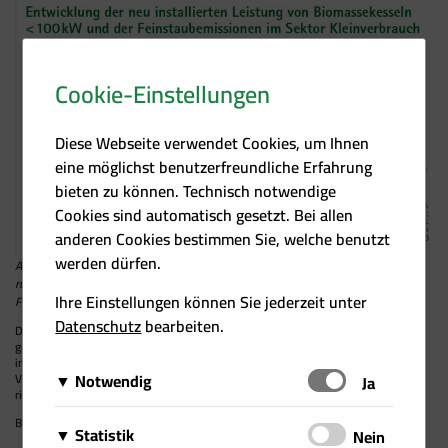
Cookie-Einstellungen
Diese Webseite verwendet Cookies, um Ihnen
eine möglichst benutzerfreundliche Erfahrung
bieten zu können. Technisch notwendige
Cookies sind automatisch gesetzt. Bei allen
anderen Cookies bestimmen Sie, welche benutzt
werden dürfen.
Abb. 2: Die Feinstaubemissionen im Hausbrand sind seit 2001 um 26 %
rückläufig, weil moderne Holzheizungen fossile Kessel und alte
Ihre Einstellungen können Sie jederzeit unter
Festbrennstoffheizungen ersetzen.
Datenschutz
bearbeiten.
Das übersichtliche Druckwerk im Format DIN A4 ist als praktischer Ratgeber für alle
gedacht, die sich für das Heizen mit Scheitholz in einem der vielfältigen Heizsysteme
interessieren. Zusätzlich gibt es wichtige Informationen zur Ernte, Aufarbeitung,
Notwendig
Vermessung und Lagerung von Brennholz sowie Tipps zum Scheitholzkauf und zum
Schalten
Ja
richtigen Heizen.
Diese Cookies sind für das Funktionieren der Website
Bestellt werden kann der Folder kostenlos:
office@biomasseverband.at
Matomo
Statistik
Schalten
Nein
erforderlich und können daher nicht deaktiviert