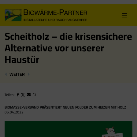
Skip
to
content
Scheitholz – die krisensichere
Alternative vor unserer
Haustür
SAVE THE DATE: CEBC 2023
IPCC-BERICHT HEBT DIE BEDEUTUNG DER
WEITER
Teilen:
BIOMASSE-VERBAND PRÄSENTIERT NEUEN FOLDER ZUM HEIZEN MIT HOLZ
05.04.2022