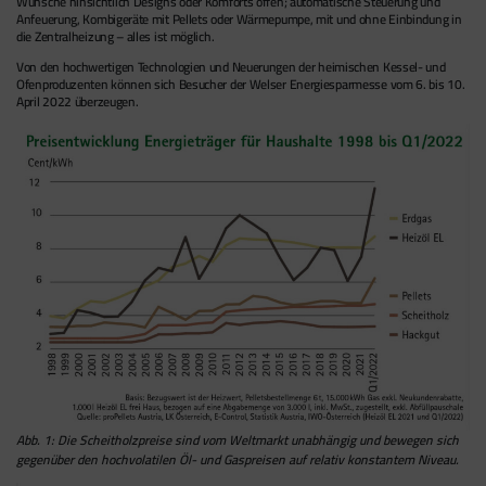
Wünsche hinsichtlich Designs oder Komforts offen; automatische Steuerung und
Anfeuerung, Kombigeräte mit Pellets oder Wärmepumpe, mit und ohne Einbindung in
die Zentralheizung – alles ist möglich.
Von den hochwertigen Technologien und Neuerungen der heimischen Kessel- und
Ofenproduzenten können sich Besucher der Welser Energiesparmesse vom 6. bis 10.
April 2022 überzeugen.
Abb. 1: Die Scheitholzpreise sind vom Weltmarkt unabhängig und bewegen sich
gegenüber den hochvolatilen Öl- und Gaspreisen auf relativ konstantem Niveau.