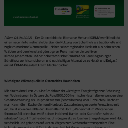
(Wien, 05.04.2022) –
Der Österreichische Biomasse-Verband (ÖBMV) veröffentlicht
einen neuen Informationsfolder über die Nutzung von Scheitholz als traditionelle und
zugleich moderne Wärmequelle. „Neben seiner regionalen Herkunft aus heimischen
Wäldern und dem konstant günstigeren Preis machen die positiven
Klimaeigenschaften und der hohe technische Standard der Feuerungsanlagen
Scheitholz zur krisensicheren und nachhaltigen Alternative zu Heizöl und Erdgas“,
erklärt ÖBMV-Präsident Franz Titschenbacher.
Wichtigste Wärmequelle in Österreichs Haushalten
Mit einem Anteil von 25 % ist Scheitholz der wichtigste Energieträger zur Beheizung
von Wohnräumen in Österreich. Rund 500.000 heimische Haushalte verwenden eine
Scheitholzheizung als Hauptheizsystem (Zentralheizung oder Einzelofen). Rechnet
man Kaminöfen, Kachelöfen und Herde als Zusatzheizungen sowie Fernwärme mit
ein, heizt etwa die Hälfte der Haushalte mit Holz. „Wer einmal im Winter einen
Stromausfall erlebt hat, weiß seinen Holzherd, Kamin- oder Kachelofen sehr zu
schätzen“, betont Titschenbacher. „Im Gegensatz zu fossilen Energieträgern wird Holz
verlässlich und gefahrlos auf kurzen Wegen zum Verbraucher transportiert. Eine
Holzheizung sorgt somit für Unabhängigkeit bei Versorgungsengpässen und