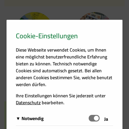
Cookie-Einstellungen
Kontakt
Förder­übersicht
Diese Webseite verwendet Cookies, um Ihnen
eine möglichst benutzerfreundliche Erfahrung
bieten zu können. Technisch notwendige
Cookies sind automatisch gesetzt. Bei allen
anderen Cookies bestimmen Sie, welche benutzt
Heizkosten­rechner
Events
werden dürfen.
Ihre Einstellungen können Sie jederzeit unter
Datenschutz
bearbeiten.
Notwendig
Schalten
Ja
Diese Cookies sind für das Funktionieren der Website