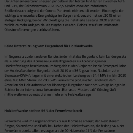
Der Anteil erneuerbarer Energien pendelte in den letzten fünf Jahren zwischen 48 %
und 50 %, der Rekordwert von 2020 (52,5 %) wäre ohne den reduzierten
Erdölverbrauch aufgrund der Corona-Pandemie nicht erzielt worden. Bioenergie, der
wichtigste erneuerbare Energieträger im Burgenland, verzeichnet seit 2015 einen
stetigen Rückgang; bei der Windkraft ging die installierte Leistung 2020 erstmals
zurück, da mehr Anlagen ab- als zugebaut wurden. Beides ist auf unzureichende
Ökostromförderungen zurückzuführen.
Keine Unterstützung vom Burgenland für Holzkraftwerke
Im Gegensatz zu den anderen Bundesländern hat das Burgenland kein Landesgesetz
als Ausführung des Biomasse-Grundsatzgesetzes zur Förderung seiner
Holzkraftanlagen beschlossen. Im Vergleich zu den Vorjahren ist die Stromproduktion
der Holzkraftwerke im Burgenland seit 2019 um 36 % gesunken. Nachdem zehn
Biomasse-KWK-Anlagen mit einer elektrischen Leistung von 31,4 MW im Jahr 2020
etwa 160 GWh Strom und 200 GWh Fernwärme produzierten, sind nach dem
Abstellen der Holzkraftwerke der Bioenergie Burgenland nur noch wenige Anlagen in
Betrieb. In der international bekannten „Biomasse-Musterstadt“ Güssing läuft
mittlerweile von vormals drei nur mehr eine Holzkraftanlage.
Holzkraftwerke stellten 56 % der Fernwärme bereit
Fernwärme wird im Burgenland zu 97 % aus Biomasse erzeugt, den Rest steuern
Erdgas, Solarwärme und Erdöl bei. Neben den Holzkraftwerken, die bislang 56 % der
Fernwärme bereitstellen, erzeugen an die 90 Heizwerke 41 % der Fernwärme.