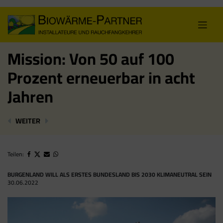
Skip
to
content
Mission: Von 50 auf 100
Prozent erneuerbar in acht
Jahren
KÄRNTEN: BIOENERGIE VOR ERDÖL ERSTMALS WICHT
MISSION: VON 50 AUF 100 PROZENT ERNEU
WEITER
Teilen:
BURGENLAND WILL ALS ERSTES BUNDESLAND BIS 2030 KLIMANEUTRAL SEIN
30.06.2022