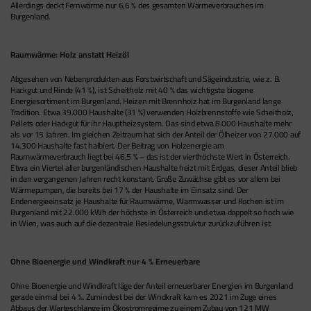
Allerdings deckt Fernwärme nur 6,6 % des gesamten Wärmeverbrauches im
Burgenland.
Raumwärme: Holz anstatt Heizöl
Abgesehen von Nebenprodukten aus Forstwirtschaft und Sägeindustrie, wie z. B.
Hackgut und Rinde (41 %), ist Scheitholz mit 40 % das wichtigste biogene
Energiesortiment im Burgenland. Heizen mit Brennholz hat im Burgenland lange
Tradition. Etwa 39.000 Haushalte (31 %) verwenden Holzbrennstoffe wie Scheitholz,
Pellets oder Hackgut für ihr Hauptheizsystem. Das sind etwa 8.000 Haushalte mehr
als vor 15 Jahren. Im gleichen Zeitraum hat sich der Anteil der Ölheizer von 27.000 auf
14.300 Haushalte fast halbiert. Der Beitrag von Holzenergie am
Raumwärmeverbrauch liegt bei 46,5 % – das ist der vierthöchste Wert in Österreich.
Etwa ein Viertel aller burgenländischen Haushalte heizt mit Erdgas, dieser Anteil blieb
in den vergangenen Jahren recht konstant. Große Zuwächse gibt es vor allem bei
Wärmepumpen, die bereits bei 17 % der Haushalte im Einsatz sind. Der
Endenergieeinsatz je Haushalte für Raumwärme, Warmwasser und Kochen ist im
Burgenland mit 22.000 kWh der höchste in Österreich und etwa doppelt so hoch wie
in Wien, was auch auf die dezentrale Besiedelungsstruktur zurückzuführen ist.
Ohne Bioenergie und Windkraft nur 4 % Erneuerbare
Ohne Bioenergie und Windkraft läge der Anteil erneuerbarer Energien im Burgenland
gerade einmal bei 4 %. Zumindest bei der Windkraft kam es 2021 im Zuge eines
Abbaus der Warteschlange im Ökostromregime zu einem Zubau von 121 MW