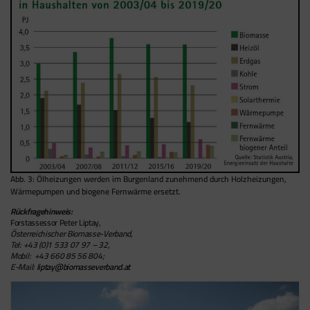
Werbung interessiert sind.
besuchen.
Google Tag Manager
Der Google Tag Manager setzt keine Cookies
(im leeren Zustand). Der Tag Manager ist nur
ein "Container", über den Sie u.a. verschiedene
Tracking- und Remarketing-Codes gebündelt
einbauen können. Wenn Sie beispielsweise
Google Analytics über den Tag Manager
einbinden, werden Cookies gesetzt. Diese
Abb. 3: Ölheizungen werden im Burgenland zunehmend durch Holzheizungen,
Cookies stammen aber von Google Analytics
Wärmepumpen und biogene Fernwärme ersetzt.
und nicht vom Tag Manager selbst.
Rückfragehinweis:
Forstassessor Peter Liptay,
Österreichischer Biomasse-Verband,
Tel: +43 (0)1 533 07 97 – 32,
Mobil:
+43
660 85 56 804;
E-Mail:
liptay@biomasseverband.at