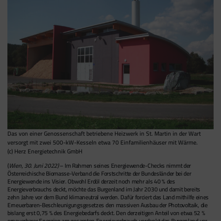
Das von einer Genossenschaft betriebene Heizwerk in St. Martin in der Wart
versorgt mit zwei 500-kW-Kesseln etwa 70 Einfamilienhäuser mit Wärme.
(c) Herz Energietechnik GmbH
(
Wien, 30. Juni 2022)
– Im Rahmen seines Energiewende-Checks nimmt der
Österreichische Biomasse-Verband die Forstschritte der Bundesländer bei der
Energiewende ins Visier. Obwohl Erdöl derzeit noch mehr als 40 % des
Energieverbrauchs deckt, möchte das Burgenland im Jahr 2030 und damit bereits
zehn Jahre vor dem Bund klimaneutral werden. Dafür forciert das Land mithilfe eines
Erneuerbaren-Beschleunigungsgesetzes den massiven Ausbau der Photovoltaik, die
bislang erst 0,75 % des Energiebedarfs deckt. Den derzeitigen Anteil von etwa 52 %
erneuerbarer Energien am gesamten Energieverbrauch verdankt das Burgenland vor