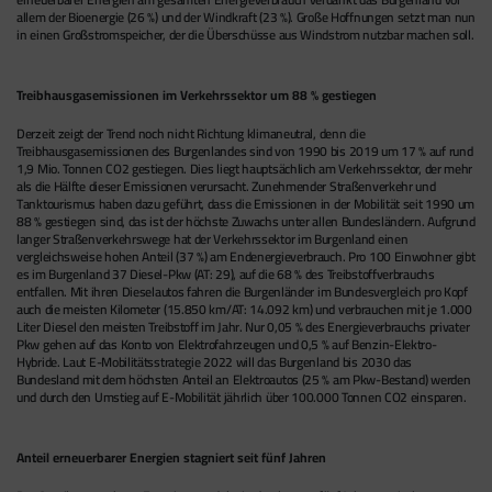
allem der Bioenergie (26 %) und der Windkraft (23 %). Große Hoffnungen setzt man nun
in einen Großstromspeicher, der die Überschüsse aus Windstrom nutzbar machen soll.
Treibhausgasemissionen im Verkehrssektor um 88 % gestiegen
Derzeit zeigt der Trend noch nicht Richtung klimaneutral, denn die
Treibhausgasemissionen des Burgenlandes sind von 1990 bis 2019 um 17 % auf rund
1,9 Mio. Tonnen CO2 gestiegen. Dies liegt hauptsächlich am Verkehrssektor, der mehr
als die Hälfte dieser Emissionen verursacht. Zunehmender Straßenverkehr und
Tanktourismus haben dazu geführt, dass die Emissionen in der Mobilität seit 1990 um
88 % gestiegen sind, das ist der höchste Zuwachs unter allen Bundesländern. Aufgrund
langer Straßenverkehrswege hat der Verkehrssektor im Burgenland einen
vergleichsweise hohen Anteil (37 %) am Endenergieverbrauch. Pro 100 Einwohner gibt
es im Burgenland 37 Diesel-Pkw (AT: 29), auf die 68 % des Treibstoffverbrauchs
entfallen. Mit ihren Dieselautos fahren die Burgenländer im Bundesvergleich pro Kopf
auch die meisten Kilometer (15.850 km/AT: 14.092 km) und verbrauchen mit je 1.000
Liter Diesel den meisten Treibstoff im Jahr. Nur 0,05 % des Energieverbrauchs privater
Pkw gehen auf das Konto von Elektrofahrzeugen und 0,5 % auf Benzin-Elektro-
Hybride. Laut E-Mobilitätsstrategie 2022 will das Burgenland bis 2030 das
Bundesland mit dem höchsten Anteil an Elektroautos (25 % am Pkw-Bestand) werden
und durch den Umstieg auf E-Mobilität jährlich über 100.000 Tonnen CO2 einsparen.
Anteil erneuerbarer Energien stagniert seit fünf Jahren