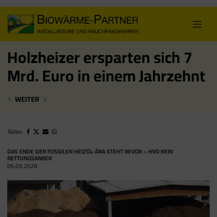
Skip
to
content
Holzheizer ersparten sich 7
Mrd. Euro in einem Jahrzehnt
MIT BIOENERGIE IN EINE GRÜNERE ZUKUNFT
GEWESSLER KÜNDIGT FORTFÜHRUNG DES „R
WEITER
Teilen:
DAS ENDE DER FOSSILEN HEIZÖL-ÄRA STEHT BEVOR – HVO KEIN
RETTUNGSANKER
05.03.2020