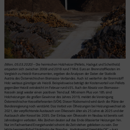
(Wien, 05.03.2020) –
Die heimischen Holzheizer (Pellets, Hackgut und Scheitholz)
ersparten sich zwischen 2008 und 2018 rund 7 Mrd. Euro an Brennstoffkosten im
Vergleich zu Heizöl-Konsumenten, ergeben die Analysen der Daten der Statistik
Austria des Österreichischen Biomasse-Verbandes. Auch ist weiterhin der Brennstoff
Holz weitaus günstiger als Heizöl. Beispielsweise beträgt der Kostenvorteil von Pellets
gegenüber Heizöl extraleicht im Februar rund 45%. Auch der Absatz von Biomasse-
Kesseln zeigt wieder einen positiven Trend auf. Mit einem Plus von 18% sind
Holzheizungen die großen Gewinner des Jahres 2019, meldet die Vereinigung
Österreichischer Kessellieferanten (VÖK). Dieser Rückenwind wird durch die Pläne der
Bundesregierung noch verstärkt: Das Verbot von Ölheizungen bei Heizungswechsel ab
2021, der verpflichtende Austausch von Ölkesseln älter als 25 Jahre ab 2025 und der
Austausch aller Kessel bis 2035. Der Einbau von Ölkesseln im Neubau ist bereits seit
Jahresbeginn verboten. Alle Zeichen deuten auf das Ende ölbasierter Heizungen hin.
Nur im Fachverband Energiehandel scheint die Zeit stehen geblieben zu sein. Der
letzte (vermeintliche) Strohhalm der Branche: „Hydrotreated Vegetable Oil“ – kurz