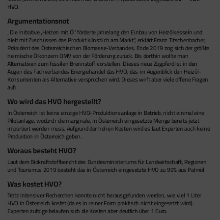
HVO.
Argumentationsnot
„Die Initiative ‚Heizen mit Öl‘ förderte jahrelang den Einbau von Heizölkesseln und
hielt mit Zuschüssen das Produkt künstlich am Markt“, erklärt Franz Titschenbacher,
Präsident des Österreichischen Biomasse-Verbandes. Ende 2019 zog sich der größte
heimische Ölkonzern OMV von der Förderung zurück. Bis dorthin wollte man
Alternativen zum fossilen Brennstoff vorstellen. Dieses neue Zugpferd ist in den
Augen des Fachverbandes Energiehandel das HVO, das im Augenblick den Heizöl-
Konsumenten als Alternative versprochen wird. Dieses wirft aber viele offene Fragen
auf:
Wo wird das HVO hergestellt?
In Österreich ist keine einzige HVO-Produktionsanlage in Betrieb, nicht einmal eine
Pilotanlage, wodurch die marginale, in Österreich eingesetzte Menge bereits jetzt
importiert werden muss. Aufgrund der hohen Kosten wird es laut Experten auch keine
Produktion in Österreich geben.
Woraus besteht HVO?
Laut dem Biokraftstoffbericht des Bundesministeriums für Landwirtschaft, Regionen
und Tourismus 2019 besteht das in Österreich eingesetzte HVO zu 99% aus Palmöl.
Was kostet HVO?
Trotz intensiver Recherchen konnte nicht herausgefunden werden, wie viel 1 Liter
HVO in Österreich kostet (da es in reiner Form praktisch nicht eingesetzt wird).
Experten zufolge belaufen sich die Kosten aber deutlich über 1 Euro.