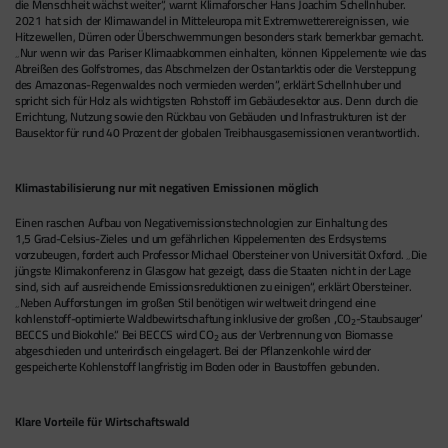
die Menschheit wächst weiter“, warnt Klimaforscher Hans Joachim
Schellnhuber
.
2021 hat sich der Klimawandel in Mitteleuropa mit Extremwetterereignissen, wie
Hitzewellen, Dürren oder Überschwemmungen besonders stark bemerkbar gemacht.
„Nur wenn wir das Pariser Klimaabkommen einhalten, können Kippelemente wie das
Abreißen des Golfstromes, das Abschmelzen der Ostantarktis oder die Versteppung
des Amazonas-Regenwaldes noch vermieden werden“, erklärt Schellnhuber und
spricht sich für Holz als wichtigsten Rohstoff im Gebäudesektor aus. Denn durch die
Errichtung, Nutzung sowie den Rückbau von Gebäuden und Infrastrukturen ist der
Bausektor für rund 40 Prozent der globalen Treibhausgasemissionen verantwortlich.
Klimastabilisierung nur mit negativen Emissionen möglich
Einen raschen Aufbau von Negativemissionstechnologien zur Einhaltung des
1,5 Grad-Celsius-Zieles und um gefährlichen Kippelementen des Erdsystems
vorzubeugen, fordert auch Professor Michael Obersteiner von Universität Oxford. „Die
jüngste Klimakonferenz in Glasgow hat gezeigt, dass die Staaten nicht in der Lage
sind, sich auf ausreichende Emissionsreduktionen zu einigen“, erklärt Obersteiner.
„Neben Aufforstungen im großen Stil benötigen wir weltweit dringend eine
kohlenstoff-optimierte Waldbewirtschaftung inklusive der großen ‚CO
-Staubsauger‘
2
BECCS und Biokohle.“ Bei BECCS wird CO
aus der Verbrennung von Biomasse
2
abgeschieden und unterirdisch eingelagert. Bei der Pflanzenkohle wird der
gespeicherte Kohlenstoff langfristig im Boden oder in Baustoffen gebunden.
Klare Vorteile für Wirtschaftswald