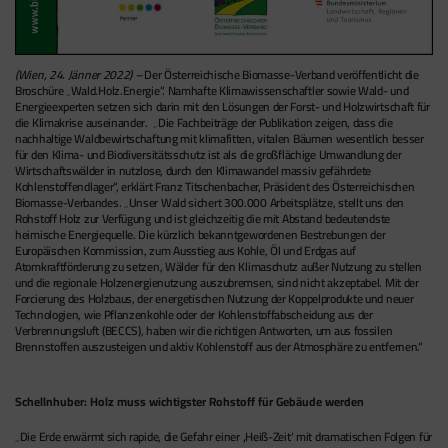
(Wien, 24. Jänner 2022) –
Der Österreichische Biomasse-Verband veröffentlicht die
Broschüre „Wald.Holz.Energie“. Namhafte Klimawissenschaftler sowie Wald- und
Energieexperten setzen sich darin mit den Lösungen der Forst- und Holzwirtschaft für
die Klimakrise auseinander. „Die Fachbeiträge der Publikation zeigen, dass die
nachhaltige Waldbewirtschaftung mit klimafitten, vitalen Bäumen wesentlich besser
für den Klima- und Biodiversitätsschutz ist als die großflächige Umwandlung der
Wirtschaftswälder in nutzlose, durch den Klimawandel massiv gefährdete
Kohlenstoffendlager“, erklärt Franz Titschenbacher, Präsident des Österreichischen
Biomasse-Verbandes. „Unser Wald sichert 300.000 Arbeitsplätze, stellt uns den
Rohstoff Holz zur Verfügung und ist gleichzeitig die mit Abstand bedeutendste
heimische Energiequelle. Die kürzlich bekanntgewordenen Bestrebungen der
Europäischen Kommission, zum Ausstieg aus Kohle, Öl und Erdgas auf
Atomkraftförderung zu setzen, Wälder für den Klimaschutz außer Nutzung zu stellen
und die regionale Holzenergienutzung auszubremsen, sind nicht akzeptabel. Mit der
Forcierung des Holzbaus, der energetischen Nutzung der Koppelprodukte und neuer
Technologien, wie Pflanzenkohle oder der Kohlenstoffabscheidung aus der
Verbrennungsluft (BECCS), haben wir die richtigen Antworten, um aus fossilen
Brennstoffen auszusteigen und aktiv Kohlenstoff aus der Atmosphäre zu entfernen.“
Schellnhuber: Holz muss wichtigster Rohstoff für Gebäude werden
„Die Erde erwärmt sich rapide, die Gefahr einer ‚Heiß-Zeit‘ mit dramatischen Folgen für