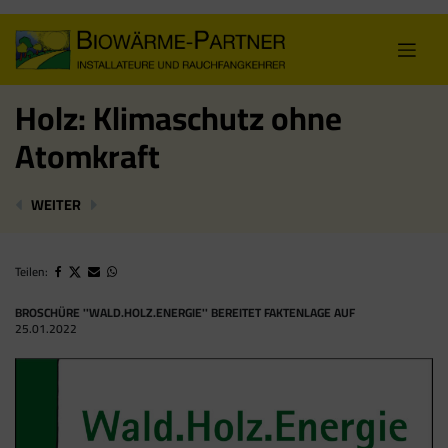
Skip
to
content
Holz: Klimaschutz ohne
Atomkraft
NEUER PODCAST: G’SCHEITHOLZ!
EU-DEBAKEL: GRÜNES MASCHERL FÜR ATO
WEITER
Teilen:
BROSCHÜRE ''WALD.HOLZ.ENERGIE'' BEREITET FAKTENLAGE AUF
25.01.2022