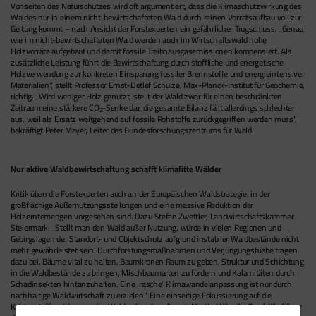
Vonseiten des Naturschutzes wird oft argumentiert, dass die Klimaschutzwirkung des
Waldes nur in einem nicht-bewirtschafteten Wald durch reinen Vorratsaufbau voll zur
Geltung kommt – nach Ansicht der Forstexperten ein gefährlicher Trugschluss. „Genau
wie im nicht-bewirtschafteten Wald werden auch im Wirtschaftswald hohe
Holzvorräte aufgebaut und damit fossile Treibhausgasemissionen kompensiert. Als
zusätzliche Leistung führt die Bewirtschaftung durch stoffliche und energetische
Holzverwendung zur konkreten Einsparung fossiler Brennstoffe und energieintensiver
Materialien“, stellt Professor Ernst-Detlef Schulze, Max-Planck-Institut für Geochemie,
richtig. „Wird weniger Holz genutzt, stellt der Wald zwar für einen beschränkten
Zeitraum eine stärkere CO
-Senke dar, die gesamte Bilanz fällt allerdings schlechter
2
aus, weil als Ersatz weitgehend auf fossile Rohstoffe zurückgegriffen werden muss“,
bekräftigt Peter Mayer, Leiter des Bundesforschungszentrums für Wald.
Nur aktive Waldbewirtschaftung schafft klimafitte Wälder
Kritik üben die Forstexperten auch an der Europäischen Waldstrategie, in der
großflächige Außernutzungsstellungen und eine massive Reduktion der
Holzerntemengen vorgesehen sind. Dazu Stefan Zwettler, Landwirtschaftskammer
Steiermark: „Stellt man den Wald außer Nutzung, würde in vielen Regionen und
Gebirgslagen der Standort- und Objektschutz aufgrund instabiler Waldbestände nicht
mehr gewährleistet sein. Durchforstungsmaßnahmen und Verjüngungshiebe tragen
dazu bei, Bäume vital zu halten, Baumkronen Raum zu geben, Struktur und Schichtung
in die Waldbestände zu bringen, Mischbaumarten zu fördern und Kalamitäten durch
Schadinsekten hintanzuhalten. Eine ‚rasche‘ Klimawandelanpassung ist nur durch
nachhaltige Waldwirtschaft zu erzielen.“ Eine einseitige Fokussierung auf die
Kohlenstoffspeicherung des Waldes bemängelt auch Martin Höbarth, Geschäftsführer