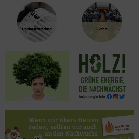
besuchen.
Google Tag Manager
Heizkosten­rechner
Events
Der Google Tag Manager setzt keine Cookies
(im leeren Zustand). Der Tag Manager ist nur
ein "Container", über den Sie u.a. verschiedene
Tracking- und Remarketing-Codes gebündelt
einbauen können. Wenn Sie beispielsweise
Google Analytics über den Tag Manager
einbinden, werden Cookies gesetzt. Diese
Cookies stammen aber von Google Analytics
und nicht vom Tag Manager selbst.