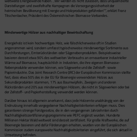
weltweite Energiewende haben.
Wir werden es nicht zulassen, dass unqualifizierte
Darstellungen und zweifelhafte Kampagnen die Versorgungssicherheit der
heimischen Bevölkerung mit Energie und Holzprodukten gefährden
“, erklärt Franz
Titschenbacher, Präsident des Österreichischen Biomasse-Verbandes.
Minderwertige Hölzer aus nachhaltiger Bewirtschaftung
Energieholz ist kein hochwertiges Holz, wie fälschlicherweise oft in Studien
angenommen wird, sondern umfasst typischerweise minderwertige Sortimente aus
Durchforstungen, Ernterückständen oder Sägenebenprodukten. Beispielsweise
basieren derzeit etwa 90% des weltweiten Verbrauchs an erneuerbarer industrieller
Wärme auf Biomasse, hauptsächlich in Industrien, die ihre eigenen Biomasse-
Nebenprodukte verwenden können, wie Sägewerke und die Zellstoff- sowie
Papierindustrie. Das Joint Research Centre (JRC) der Europäischen Kommission stellte
fest, dass etwa 50% des in der EU für Bioenergie verwendeten Holzes aus
Sekundärprodukten stammen, 17% aus Baumwipfeln, Zweigen und anderen
Rückständen und 20% aus minderwertigen Hölzern, die nicht in Sägewerken oder bei
der Zellstoff- und Papierherstellung verwendet werden können.
Darüber hinaus ist allgemein anerkannt, dass jede Holzernte unabhängig von der
Endnutzung innerhalb vorgegebener Nachhaltigkeitskriterien erfolgen muss. Dies
garantieren strenge Forstgesetze, die in den vergangenen Jahrzehnten durch
Nachhaltigkeitszertifizierungsprogramme wie PEFC ergänzt wurden. Hunderte
Millionen Hektar Wald weltweit sind derzeit zertifiziert. Für große Kraftwerke, die auf
Bioenergie basieren und dafür Förderungen erhalten, wurden von der Europäischen
Kommission zudem europaweite Nachhaltigkeitskriterien eingeführt, die sich aktuell in
Umsetzung befinden.