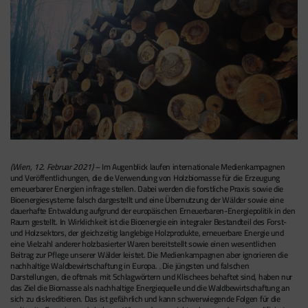
(Wien, 12. Februar 2021) –
Im Augenblick laufen internationale Medienkampagnen
und Veröffentlichungen, die die Verwendung von Holzbiomasse für die Erzeugung
erneuerbarer Energien infrage stellen. Dabei werden die forstliche Praxis sowie die
Bioenergiesysteme falsch dargestellt und eine Übernutzung der Wälder sowie eine
dauerhafte Entwaldung aufgrund der europäischen Erneuerbaren-Energiepolitik in den
Raum gestellt. In Wirklichkeit ist die Bioenergie ein integraler Bestandteil des Forst-
und Holzsektors, der gleichzeitig langlebige Holzprodukte, erneuerbare Energie und
eine Vielzahl anderer holzbasierter Waren bereitstellt sowie einen wesentlichen
Beitrag zur Pflege unserer Wälder leistet. Die Medienkampagnen aber ignorieren die
nachhaltige Waldbewirtschaftung in Europa. „Die jüngsten und falschen
Darstellungen, die oftmals mit Schlagwörtern und Klischees behaftet sind, haben nur
das Ziel die Biomasse als nachhaltige Energiequelle und die Waldbewirtschaftung an
sich zu diskreditieren. Das ist gefährlich und kann schwerwiegende Folgen für die