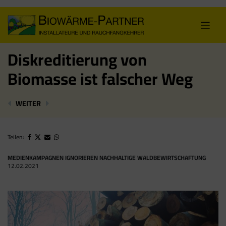
Skip
to
content
Diskreditierung von
Biomasse ist falscher Weg
BIOMASSE-VERBAND BEGRÜSST KESSELTAUSCH-FÖRD
DISKREDITIERUNG VON BIOMASSE IST FALS
WEITER
Teilen:
MEDIENKAMPAGNEN IGNORIEREN NACHHALTIGE WALDBEWIRTSCHAFTUNG
12.02.2021