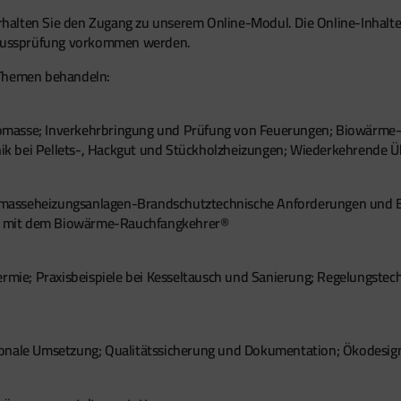
alten Sie den Zugang zu unserem Online-Modul. Die Online-Inhalte 
chlussprüfung vorkommen werden.
 Themen behandeln:
omasse; Inverkehrbringung und Prüfung von Feuerungen; Biowärme-B
ik bei Pellets-, Hackgut und Stückholzheizungen; Wiederkehrende 
masseheizungsanlagen-Brandschutztechnische Anforderungen und Ba
t mit dem Biowärme-Rauchfangkehrer®
hermie; Praxisbeispiele bei Kesseltausch und Sanierung; Regelungst
onale Umsetzung; Qualitätssicherung und Dokumentation; Ökodesign-R