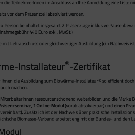
ten die TeilnehmerInnen im Anschluss an Ihre Anmeldung eine Liste m
its vor dem Präsenzteil absolviert werden.
ro Person beinhaltet insgesamt 2 Präsenztage inklusive Pausenbewi
eilnahmegebühr 440 Euro exkl. MwSt.).
 mit Lehrabschluss oder gleichwertiger Ausbildung (ein Nachweis ist 
®
rme-Installateur
-Zertifikat
r Ihnen die Ausbildung zum Biowärme-Installateur® so effizient doc
brauch machen.
e MitarbeiterInnen ressourcenschonend weiterbilden und die Marke 
 Präsenzseminar
,
1 Online-Modul
(vorab absolvierbar) und
einen Prax
vereinbart). Zusätzlich ist der Nachweis über praktische Installatio
erreichische Biomasse-Verband arbeitet eng mit der Bundes- und de
-Modul