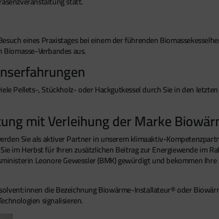
räsenzveranstaltung statt.
Besuch eines Praxistages bei einem der führenden Biomassekesselher
hen Biomasse-Verbandes aus.
ionserfahrungen
 viele Pellets-, Stückholz- oder ­Hackgutkessel durch Sie in den letzte
tung mit Verleihung der Marke Biowär
rden Sie als aktiver Partner in unserem klimaaktiv-Kompetenzpartne
 Sie im Herbst für Ihren zusätzlichen Beitrag zur Energiewende im R
ministerin Leonore Gewessler (BMK) gewürdigt und bekommen Ihre 
solvent:innen die Bezeichnung Biowärme-Installateur® oder Biowä
echnologien signalisieren.