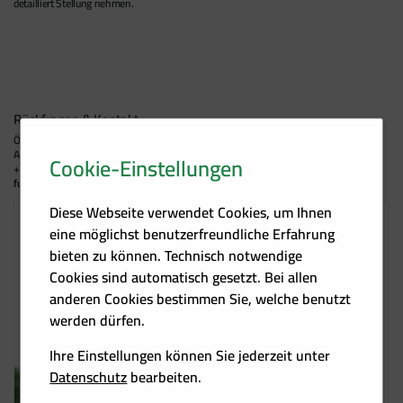
detailliert Stellung nehmen.
Rückfragen & Kontakt:
Österreichischer Biomasse-Verband
Antonio Fuljetic-Kristan
Cookie-Einstellungen
+43 (0)1 533 07 97 – 31, 0660 855 6804
fuljetic@biomasseverband.at
Diese Webseite verwendet Cookies, um Ihnen
eine möglichst benutzerfreundliche Erfahrung
bieten zu können. Technisch notwendige
Cookies sind automatisch gesetzt. Bei allen
anderen Cookies bestimmen Sie, welche benutzt
werden dürfen.
Ihre Einstellungen können Sie jederzeit unter
Datenschutz
bearbeiten.