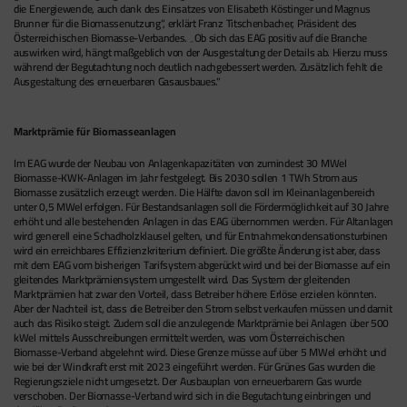
die Energiewende, auch dank des Einsatzes von Elisabeth Köstinger und Magnus
Brunner für die Biomassenutzung“, erklärt Franz Titschenbacher, Präsident des
Österreichischen Biomasse-Verbandes. „Ob sich das EAG positiv auf die Branche
auswirken wird, hängt maßgeblich von der Ausgestaltung der Details ab. Hierzu muss
während der Begutachtung noch deutlich nachgebessert werden. Zusätzlich fehlt die
Ausgestaltung des erneuerbaren Gasausbaues.“
Marktprämie für Biomasseanlagen
Im EAG wurde der Neubau von Anlagenkapazitäten von zumindest 30 MWel
Biomasse-KWK-Anlagen im Jahr festgelegt. Bis 2030 sollen 1 TWh Strom aus
Biomasse zusätzlich erzeugt werden. Die Hälfte davon soll im Kleinanlagenbereich
unter 0,5 MWel erfolgen. Für Bestandsanlagen soll die Fördermöglichkeit auf 30 Jahre
erhöht und alle bestehenden Anlagen in das EAG übernommen werden. Für Altanlagen
wird generell eine Schadholzklausel gelten, und für Entnahmekondensationsturbinen
wird ein erreichbares Effizienzkriterium definiert. Die größte Änderung ist aber, dass
mit dem EAG vom bisherigen Tarifsystem abgerückt wird und bei der Biomasse auf ein
gleitendes Marktprämiensystem umgestellt wird. Das System der gleitenden
Marktprämien hat zwar den Vorteil, dass Betreiber höhere Erlöse erzielen könnten.
Aber der Nachteil ist, dass die Betreiber den Strom selbst verkaufen müssen und damit
auch das Risiko steigt. Zudem soll die anzulegende Marktprämie bei Anlagen über 500
kWel mittels Ausschreibungen ermittelt werden, was vom Österreichischen
Biomasse-Verband abgelehnt wird. Diese Grenze müsse auf über 5 MWel erhöht und
wie bei der Windkraft erst mit 2023 eingeführt werden. Für Grünes Gas wurden die
Regierungsziele nicht umgesetzt. Der Ausbauplan von erneuerbarem Gas wurde
verschoben. Der Biomasse-Verband wird sich in die Begutachtung einbringen und