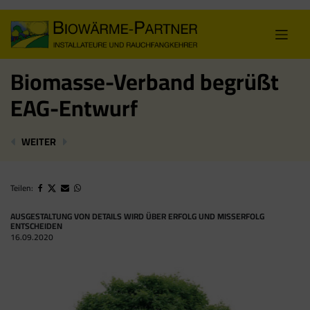
Skip
to
content
Biomasse-Verband begrüßt
EAG-Entwurf
NATURSCHUTZ UND BIOMASSENUTZUNG ERGÄNZEN S
BIOMASSE-VERBAND BEGRÜSST EAG-ENTWU
WEITER
Teilen:
AUSGESTALTUNG VON DETAILS WIRD ÜBER ERFOLG UND MISSERFOLG
ENTSCHEIDEN
16.09.2020