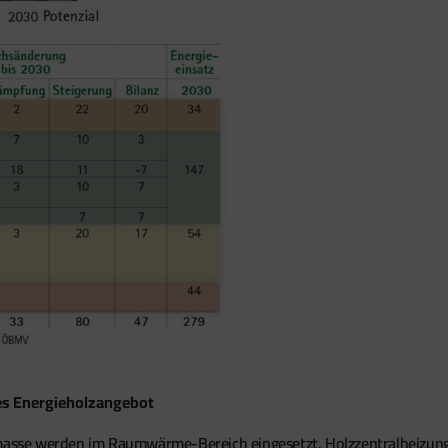
des Energieholzangebot
Biomasse werden im Raumwärme-Bereich eingesetzt. Holzzentralhei