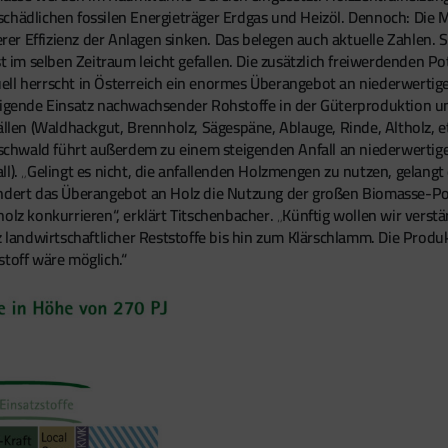
schädlichen fossilen Energieträger Erdgas und Heizöl. Dennoch: Die
er Effizienz der Anlagen sinken. Das belegen auch aktuelle Zahlen
st im selben Zeitraum leicht gefallen. Die zusätzlich freiwerdenden P
ell herrscht in Österreich ein enormes Überangebot an niederwerti
eigende Einsatz nachwachsender Rohstoffe in der Güterproduktion und
en (Waldhackgut, Brennholz, Sägespäne, Ablauge, Rinde, Altholz, e
chwald führt außerdem zu einem steigenden Anfall an niederwertig
l). „Gelingt es nicht, die anfallenden Holzmengen zu nutzen, gelang
indert das Überangebot an Holz die Nutzung der großen Biomasse-Pot
olz konkurrieren“, erklärt Titschenbacher. „Künftig wollen wir verstä
tz landwirtschaftlicher Reststoffe bis hin zum Klärschlamm. Die Pro
stoff wäre möglich.“