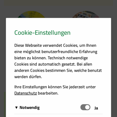
Cookie-Einstellungen
Kontakt
Förder­übersicht
Diese Webseite verwendet Cookies, um Ihnen
eine möglichst benutzerfreundliche Erfahrung
bieten zu können. Technisch notwendige
Cookies sind automatisch gesetzt. Bei allen
anderen Cookies bestimmen Sie, welche benutzt
Heizkosten­rechner
Events
werden dürfen.
Ihre Einstellungen können Sie jederzeit unter
Datenschutz
bearbeiten.
Notwendig
Schalten
Ja
Diese Cookies sind für das Funktionieren der Website