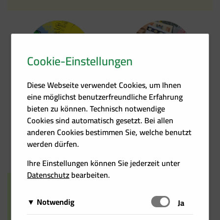
Cookie-Einstellungen
Kontakt
Förder­übersicht
Diese Webseite verwendet Cookies, um Ihnen
eine möglichst benutzerfreundliche Erfahrung
bieten zu können. Technisch notwendige
Cookies sind automatisch gesetzt. Bei allen
anderen Cookies bestimmen Sie, welche benutzt
Heizkosten­rechner
Events
werden dürfen.
Ihre Einstellungen können Sie jederzeit unter
Datenschutz
bearbeiten.
Notwendig
Schalten
Ja
Diese Cookies sind für das Funktionieren der Website