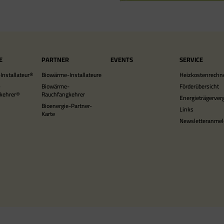
E
PARTNER
EVENTS
SERVICE
Installateur®
Biowärme-Installateure
Heizkostenrechn
-
Biowärme-
Förderübersicht
kehrer®
Rauchfangkehrer
Energieträgerverg
Bioenergie-Partner-
Links
Karte
Newsletteranme