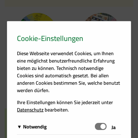
Cookie-Einstellungen
Kontakt
Förder­übersicht
Diese Webseite verwendet Cookies, um Ihnen
eine möglichst benutzerfreundliche Erfahrung
bieten zu können. Technisch notwendige
Cookies sind automatisch gesetzt. Bei allen
anderen Cookies bestimmen Sie, welche benutzt
Heizkosten­rechner
Events
werden dürfen.
Ihre Einstellungen können Sie jederzeit unter
Datenschutz
bearbeiten.
Notwendig
Schalten
Ja
Diese Cookies sind für das Funktionieren der Website