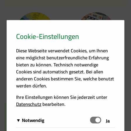
Cookie-Einstellungen
Kontakt
Förder­übersicht
Diese Webseite verwendet Cookies, um Ihnen
eine möglichst benutzerfreundliche Erfahrung
bieten zu können. Technisch notwendige
Cookies sind automatisch gesetzt. Bei allen
anderen Cookies bestimmen Sie, welche benutzt
Heizkosten­rechner
Events
werden dürfen.
Ihre Einstellungen können Sie jederzeit unter
Datenschutz
bearbeiten.
Notwendig
Schalten
Ja
Diese Cookies sind für das Funktionieren der Website