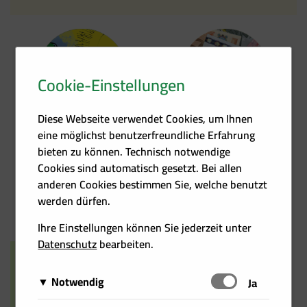
Cookie-Einstellungen
Kontakt
Förder­übersicht
Diese Webseite verwendet Cookies, um Ihnen
eine möglichst benutzerfreundliche Erfahrung
bieten zu können. Technisch notwendige
Cookies sind automatisch gesetzt. Bei allen
anderen Cookies bestimmen Sie, welche benutzt
Heizkosten­rechner
Events
werden dürfen.
Ihre Einstellungen können Sie jederzeit unter
Datenschutz
bearbeiten.
Notwendig
Schalten
Ja
Diese Cookies sind für das Funktionieren der Website